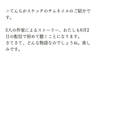
＞てんちかスケッチのサムネイルのご紹介で
す。
5人の作家によるストーリー、わたしも6月2
日の配信で初めて聴くことになります。
さてさて、どんな物語なのでしょうね。楽し
みです。