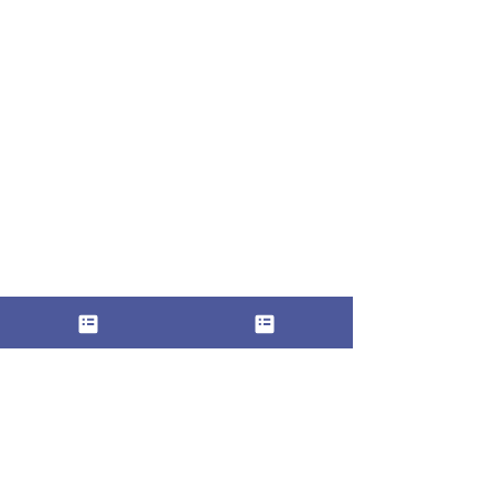
それでは皆様、「てんちかスケッチ」どうぞ
ご期待ください。