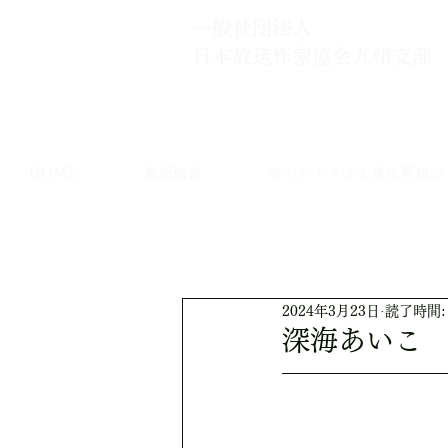
一般社団法人
日本放送作家協会​九州支部
HOME
最新情報
南のシナリオ大賞応募規定
2024年3月23日
読了時間:
深海あいこ