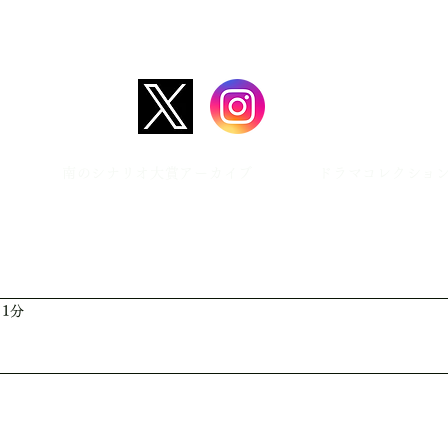
日本放送作家協会九州支部では、15分のオーディオドラマ（＝ラジ
​「南のシナリオ大賞」を開催しています。九州支部の本部は福岡県
南のシナリオ大賞アーカイブ
ドラマコレクショ
 1分