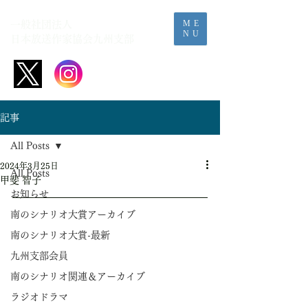
ME
一般社団法人
NU
日本放送作家協会​九州支部
記事
All Posts
2024年3月25日
All Posts
甲斐 智子
お知らせ
南のシナリオ大賞アーカイブ
南のシナリオ大賞-最新
九州支部会員
南のシナリオ関連＆アーカイブ
ラジオドラマ