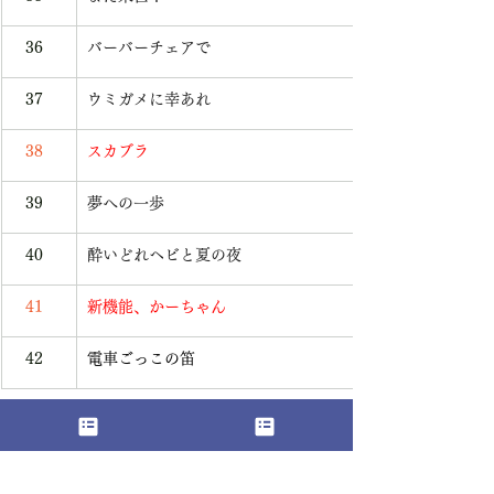
   36
バーバーチェアで
   37
ウミガメに幸あれ
   38
スカブラ
   39
夢への一歩
   40
酔いどれヘビと夏の夜
   41
新機能、かーちゃん
   42
電車ごっこの笛
※以上、一次・二次審査通過42作品の
お知らせでした。
一次・二次審査結果等詳細に関することは、