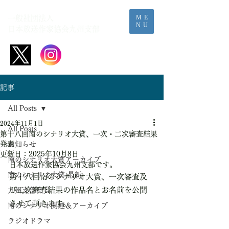
ME
一般社団法人
NU
日本放送作家協会​九州支部
記事
All Posts
2024年11月1日
All Posts
第十八回南のシナリオ大賞、一次・二次審査結果
発表
お知らせ
更新日：
2025年10月8日
南のシナリオ大賞アーカイブ
日本放送作家協会九州支部です。
南のシナリオ大賞-最新
第十八回南のシナリオ大賞、一次審査及
び二次審査結果の作品名とお名前を公開
九州支部会員
させて頂きます。
南のシナリオ関連＆アーカイブ
ラジオドラマ