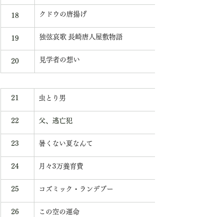
クドウの唐揚げ
   18
独弦哀歌 長崎唐人屋敷物語
   19 
見学者の想い
   20 
   21
虫とり男
   22
父、逃亡犯
   23
暑くない夏なんて
   24
月々3万養育費
   25
コズミック・ランデブー
   26
この空の運命