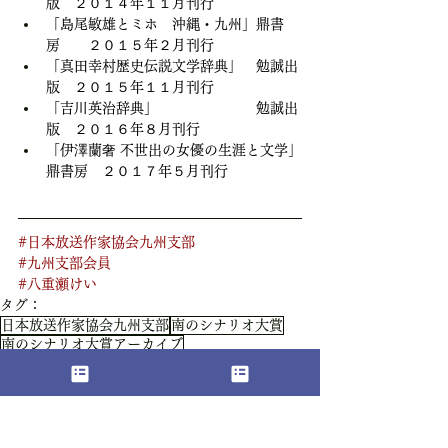
版　２０１４年１１月刊行
「島尾敏雄とミホ　沖縄・九州」鼎書
房　　２０１５年２月刊行
「真田幸村歴史伝説文学辞典」　勉誠出
版　２０１５年１１月刊行
「吉川英治辞典」　　　　　　　勉誠出
版　２０１６年８月刊行
「伊澤蘭奢 不世出の女優の生涯と文学」
鼎書房　２０１７年５月刊行
#日本放送作家協会九州支部
#九州支部会員
#八重瀬けい
タグ：
日本放送作家協会九州支部
南のシナリオ大賞
南のシナリオ大賞アーカイブ
南のシナリオ大賞結果発表
九州支部会員
九州支部会員