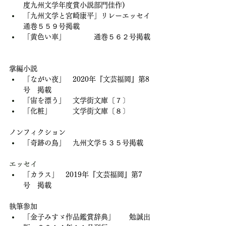
度九州文学年度賞小説部門佳作)
「九州文学と宮崎康平」リレーエッセイ
通巻５５９号掲載
「黄色い車」　　　　通巻５６２号掲載
掌編小説
「ながい夜」　2020年『文芸福岡』第8
号　掲載
「宙を漂う」　文学街文庫〔７〕
「化粧」　　　文学街文庫〔８〕
ノンフィクション
「奇跡の鳥」　九州文学５３５号掲載
エッセイ
「カラス」　2019年『文芸福岡』第7
号　掲載
執筆参加
「金子みすゞ作品鑑賞辞典」　　勉誠出