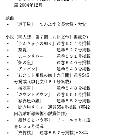
風 2004年12月
戯曲
「迷子屋」　てんぷす文芸大賞・大賞
小説
（同人誌　第７期「九州文学」掲載分）
「うんきゅうの如く」通巻５２４号掲載
「荼毘」　　　　　　通巻５２７号掲載
「ムーンリバー」　　通巻５３１号掲載
「畑の魚」　　　　　通巻５４０号掲載
「アンパン」　　　　通巻５４３号掲載
「わたしと祖母の四十九日間」通巻545
号掲載（季刊文科６１号転載）
「桜吹雪」　　　　　通巻５４８号掲載
「カウントダウン」　通巻５５１号掲載
「写真屋の娘」　　　通巻５５２号掲載
「聞き屋リリィ」通巻554号掲載（第42
回琉球新報短編小説賞佳作）
「続けるという事」　リレーエッセイ通
巻５５５号掲載
「夾竹桃」　通巻５５７号掲載(H28年