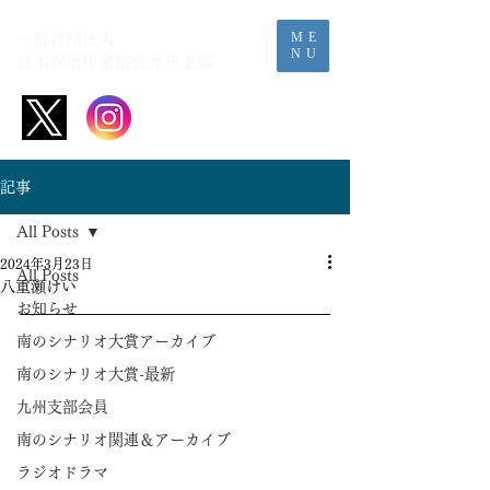
ME
一般社団法人
NU
日本放送作家協会​九州支部
記事
All Posts
2024年3月23日
All Posts
八重瀬けい
お知らせ
南のシナリオ大賞アーカイブ
南のシナリオ大賞-最新
九州支部会員
南のシナリオ関連＆アーカイブ
ラジオドラマ