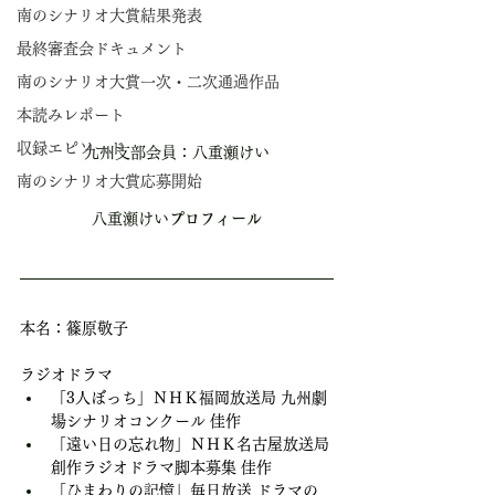
南のシナリオ大賞結果発表
最終審査会ドキュメント
南のシナリオ大賞一次・二次通過作品
本読みレポート
収録エピソード
九州支部会員：八重瀬けい
南のシナリオ大賞応募開始
八重瀬けい
プロフィール
本名：篠原敬子
ラジオドラマ
「3人ぼっち」ＮＨＫ福岡放送局 九州劇
場シナリオコンクール 佳作
「遠い日の忘れ物」ＮＨＫ名古屋放送局 
創作ラジオドラマ脚本募集 佳作
「ひまわりの記憶」毎日放送 ドラマの