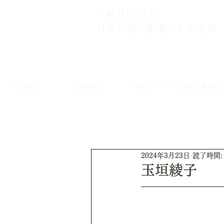
一般社団法人
日本放送作家協会​九州支部
HOME
最新情報
南のシナリオ大賞応募規定
2024年3月23日
読了時間:
玉垣綾子