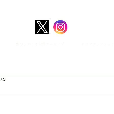
日本放送作家協会九州支部では、15分のオーディオドラマ（＝ラジ
​「南のシナリオ大賞」を開催しています。九州支部の本部は福岡県
南のシナリオ大賞アーカイブ
ドラマコレクショ
 1分