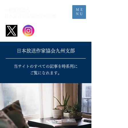
ME
一般社団法人
NU
日本放送作家協会​九州支部
​日本放送作家協会九州支部
当サイトのすべての記事を時系列に
ご覧に
​なれます。